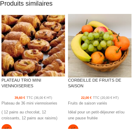
Produits similaires
PLATEAU TRIO MINI
CORBEILLE DE FRUITS DE
VIENNOISERIES
SAISON
39,60
€
TTC (
36,00
€
HT)
22,00
€
TTC (
20,00
€
HT)
Plateau de 36 mini viennoiseries
Fruits de saison variés
( 12 pains au chocolat, 12
Idéal pour un petit-déjeuner et/ou
croissants, 12 pains aux raisins)
une pause fruitée
Pour environ 10 personnes