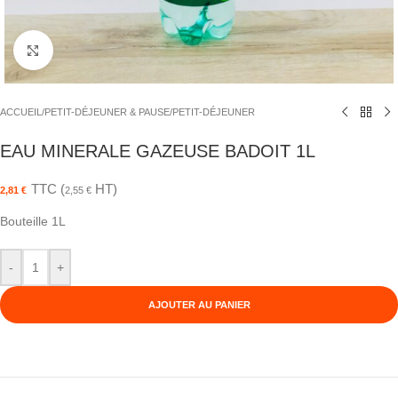
Agrandir
ACCUEIL
/
PETIT-DÉJEUNER & PAUSE
/
PETIT-DÉJEUNER
EAU MINERALE GAZEUSE BADOIT 1L
TTC (
HT)
2,81
€
2,55
€
Bouteille 1L
-
+
AJOUTER AU PANIER