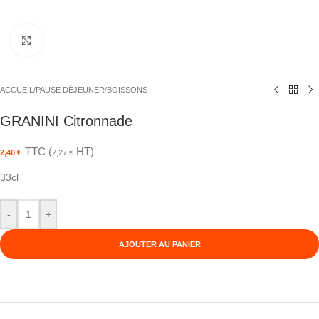
Agrandir
ACCUEIL
/
PAUSE DÉJEUNER
/
BOISSONS
GRANINI Citronnade
TTC (
HT)
2,40
€
2,27
€
33cl
-
+
AJOUTER AU PANIER