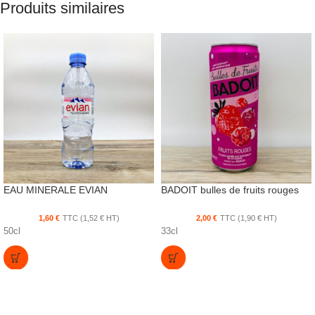
Produits similaires
EAU MINERALE EVIAN
BADOIT bulles de fruits rouges
1,60
€
TTC (
1,52
€
HT)
2,00
€
TTC (
1,90
€
HT)
50cl
33cl