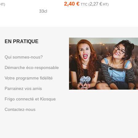
2,40
€
2,27
€
HT)
TTC (
HT)
33cl
EN PRATIQUE
Qui sommes-nous?
Démarche éco-responsable
Votre programme fidélité
Parrainez vos amis
Parrainez
Frigo connecté et Kiosque
vos amis
Contactez-nous