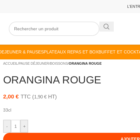
L’ENT
DEJEUNER & PAUSES
PLATEAUX REPAS ET BOX
BUFFET ET COCKTA
ACCUEIL
/
PAUSE DÉJEUNER
/
BOISSONS
/
ORANGINA ROUGE
ORANGINA ROUGE
2,00
€
TTC (
HT)
1,90
€
33cl
-
+
AJOUTER