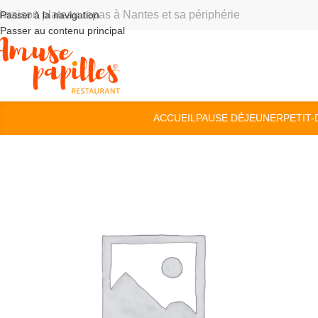
ivraison plateau repas à Nantes et sa périphérie
Passer à la navigation
Passer au contenu principal
ACCUEIL
PAUSE DÉJEUNER
PETIT-