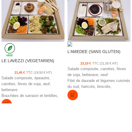
L’AMEDEE (SANS GLUTEN)
LE LAVEZZI (VEGETARIEN)
23,10
€
TTC (
21,00
€
HT)
Salade composée, carottes, fèves
21,45
€
TTC (
19,50
€
HT)
de soja, betterave, oeuf
Salade composée, épeautre,
Filet de daurade et légumes cuisinés
carottes, fèves de soja, œuf,
du sud, haricots, brocolis,
betterave
champignons
Bouchées de sarrasin et lentilles,
Fromage du jour
semoule aux raisins
Coulant chocolat
Fromage du jour
Paris-Brest