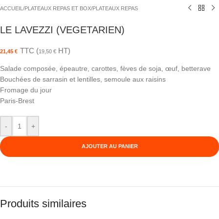
ACCUEIL
/
PLATEAUX REPAS ET BOX
/
PLATEAUX REPAS
LE LAVEZZI (VEGETARIEN)
TTC (
HT)
21,45
€
19,50
€
Salade composée, épeautre, carottes, fèves de soja, œuf, betterave
Bouchées de sarrasin et lentilles, semoule aux raisins
Fromage du jour
Paris-Brest
-
+
AJOUTER AU PANIER
Produits similaires