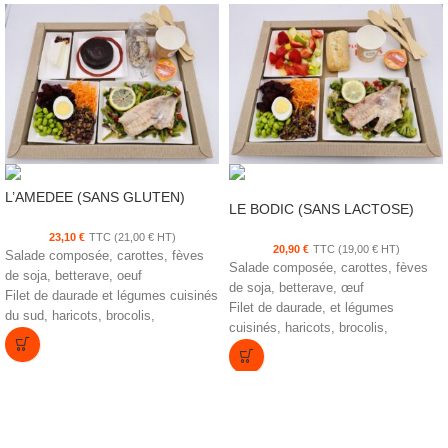
L’AMEDEE (SANS GLUTEN)
LE BODIC (SANS LACTOSE)
23,10
€
TTC (
21,00
€
HT)
20,90
€
TTC (
19,00
€
HT)
Salade composée, carottes, fèves
Salade composée, carottes, fèves
de soja, betterave, oeuf
de soja, betterave, œuf
Filet de daurade et légumes cuisinés
Filet de daurade, et légumes
du sud, haricots, brocolis,
cuisinés, haricots, brocolis,
champignons
champignons
Fromage du jour
Salade de fruits
Coulant chocolat