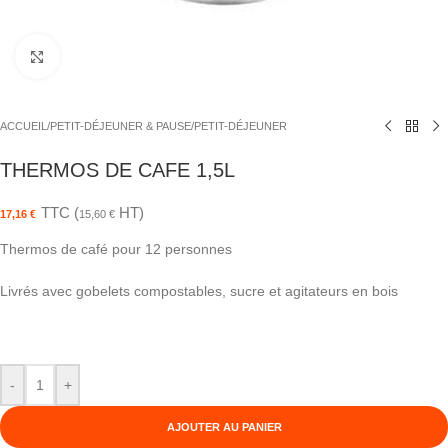
Agrandir
ACCUEIL
/
PETIT-DÉJEUNER & PAUSE
/
PETIT-DÉJEUNER
THERMOS DE CAFE 1,5L
TTC (
HT)
17,16
€
15,60
€
Thermos de café pour 12 personnes
Livrés avec gobelets compostables, sucre et agitateurs en bois
-
+
AJOUTER AU PANIER