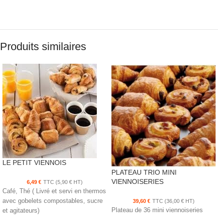
Produits similaires
LE PETIT VIENNOIS
PLATEAU TRIO MINI
VIENNOISERIES
6,49
€
TTC (
5,90
€
HT)
Café, Thé ( Livré et servi en thermos
avec gobelets compostables, sucre
39,60
€
TTC (
36,00
€
HT)
Plateau de 36 mini viennoiseries
et agitateurs)